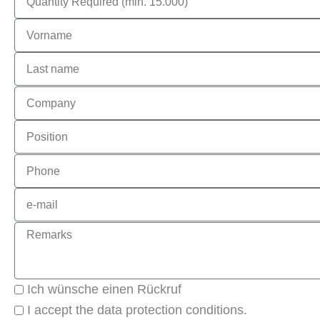
quantity
First
name
Last
name
Company
Position
Phone
e-
mail
Remarks
I
Ich wünsche einen Rückruf
would
Datenschutz
I accept the data protection conditions.