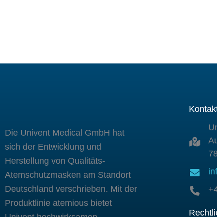
Kontak
U
Die Univent Medical GmbH hat
Au
sich der Entwicklung und
78
Herstellung von Qualitäts-
in
Atemschutzmasken am Standort
Deutschland verschrieben. Mit der
+
Produktlinie atemious bietet
Rechtl
Univent hochwirksamen