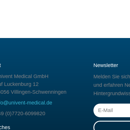
t
Newsletter
nivent Medical GmbH
Melden Sie sic
f Luckenburg 12
und erfahren N
056 Villingen-Schwenningen
Hintergrundwis
fo@univent-medical.de
E-
49 (0)7720-6099820
Mail
iches