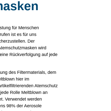
masken
üstung für Menschen
ufen ist es für uns
icherzustellen. Der
 Atemschutzmasken wird
eine Rückverfolgung auf jede
fung des Filtermaterials, dem
ltblown hier im
tikelfiltrierenden Atemschutz
 jede Rolle Meltblown an
et. Verwendet werden
tens 98% der Aerosole