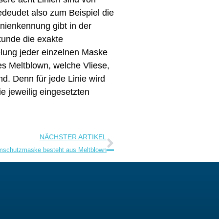
eudet also zum Beispiel die
Linienkennung gibt in der
unde die exakte
lung jeder einzelnen Maske
es Meltblown, welche Vliese,
. Denn für jede Linie wird
ie jeweilig eingesetzten
Nächster
NÄCHSTER ARTIKEL
temschutzmaske besteht aus Meltblown