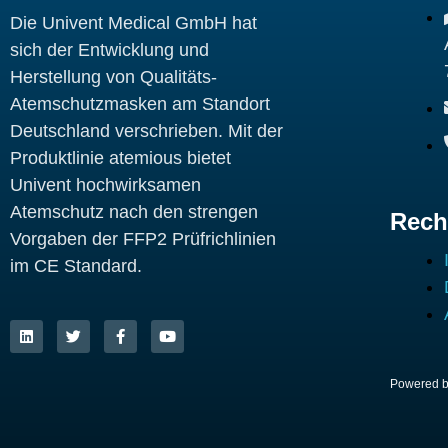
Die Univent Medical GmbH hat
sich der Entwicklung und
Herstellung von Qualitäts-
Atemschutzmasken am Standort
Deutschland verschrieben. Mit der
Produktlinie atemious bietet
Univent hochwirksamen
Atemschutz nach den strengen
Rech
Vorgaben der FFP2 Prüfrichlinien
im CE Standard.
L
T
F
Y
i
w
a
o
n
i
c
u
k
t
e
t
e
t
b
u
d
e
o
b
Powered 
i
r
o
e
n
k
-
f