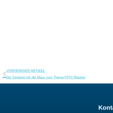
Zurück
VORHERIGER ARTIKEL
Die Sendung mit der Maus zum Thema FFP2 Masken
Kont