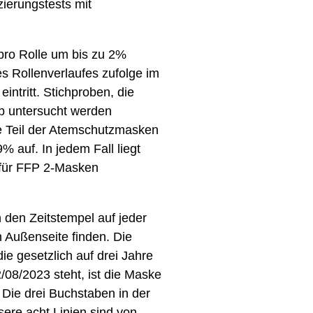
zierungstests mit
pro Rolle um bis zu 2%
s Rollenverlaufes zufolge im
intritt. Stichproben, die
b untersucht werden
e Teil der Atemschutzmasken
9% auf. In jedem Fall liegt
 für FFP 2-Masken
h den Zeitstempel auf jeder
n Außenseite finden. Die
ie gesetzlich auf drei Jahre
/08/2023 steht, ist die Maske
Die drei Buchstaben in der
sere acht Linien sind von