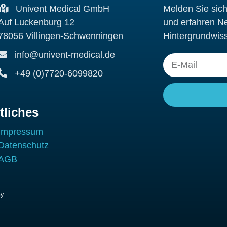
Univent Medical GmbH
Melden Sie sic
Auf Luckenburg 12
und erfahren N
78056 Villingen-Schwenningen
Hintergrundwis
info@univent-medical.de
E-
+49 (0)7720-6099820
Mail
tliches
Impressum
Datenschutz
AGB
by