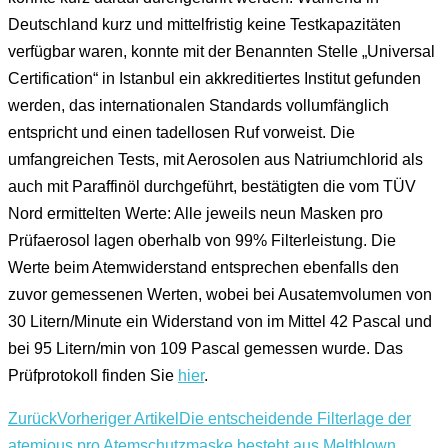
Deutschland kurz und mittelfristig keine Testkapazitäten
verfügbar waren, konnte mit der Benannten Stelle „Universal
Certification“ in Istanbul ein akkreditiertes Institut gefunden
werden, das internationalen Standards vollumfänglich
entspricht und einen tadellosen Ruf vorweist. Die
umfangreichen Tests, mit Aerosolen aus Natriumchlorid als
auch mit Paraffinöl durchgeführt, bestätigten die vom TÜV
Nord ermittelten Werte: Alle jeweils neun Masken pro
Prüfaerosol lagen oberhalb von 99% Filterleistung. Die
Werte beim Atemwiderstand entsprechen ebenfalls den
zuvor gemessenen Werten, wobei bei Ausatemvolumen von
30 Litern/Minute ein Widerstand von im Mittel 42 Pascal und
bei 95 Litern/min von 109 Pascal gemessen wurde. Das
Prüfprotokoll finden Sie
hier
.
Zurück
Vorheriger Artikel
Die entscheidende Filterlage der
atemious pro Atemschutzmaske besteht aus Meltblown