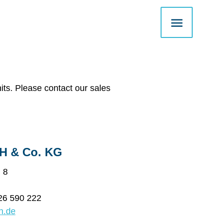
Main
Menu
its. Please contact our sales
 & Co. KG
 8
26 590 222
n.de