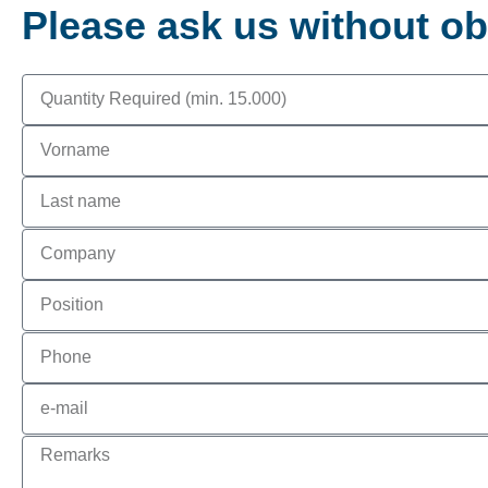
Please ask us without ob
Required
quantity
First
name
Last
name
Company
Position
Phone
e-
mail
Remarks