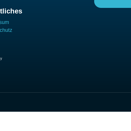
tliches
ssum
chutz
by