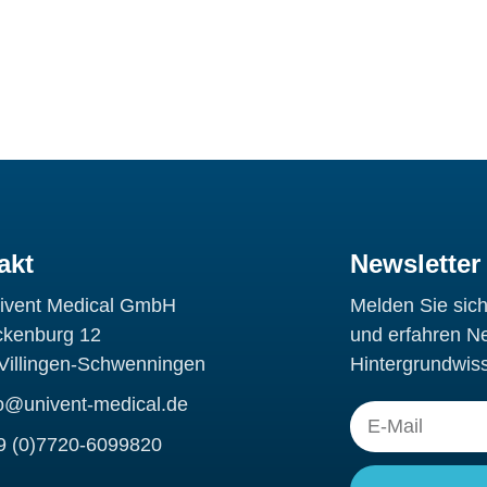
akt
Newsletter
ivent Medical GmbH
Melden Sie sic
ckenburg 12
und erfahren N
Villingen-Schwenningen
Hintergrundwis
fo@univent-medical.de
E-
9 (0)7720-6099820
Mail