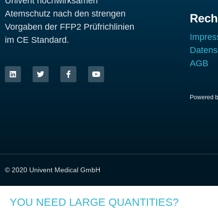
Univent hochwirksamen
Atemschutz nach den strengen
Rech
Vorgaben der FFP2 Prüfrichlinien
Impre
im CE Standard.
Datens
L
T
F
Y
AGB
i
w
a
o
n
i
c
u
k
t
e
t
e
t
b
u
d
e
o
b
Powered 
i
r
o
e
n
k
-
f
© 2020 Univent Medical GmbH
YOU NEED LARGE QUANTITIES?