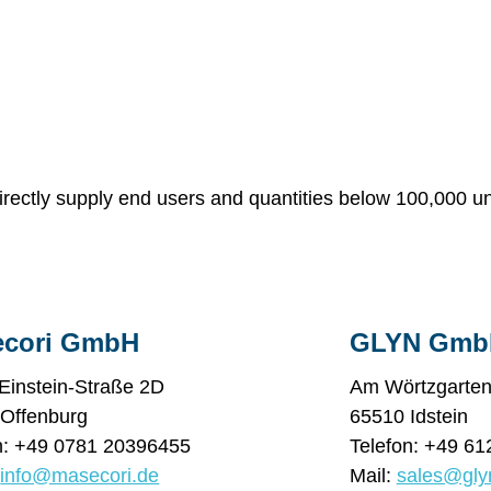
directly supply end users and quantities below 100,000 un
ecori GmbH
GLYN GmbH
-Einstein-Straße 2D
Am Wörtzgarten
Offenburg
65510 Idstein
n: +49 0781 20396455
Telefon: +49 61
:
info@masecori.de
Mail:
sales@gly