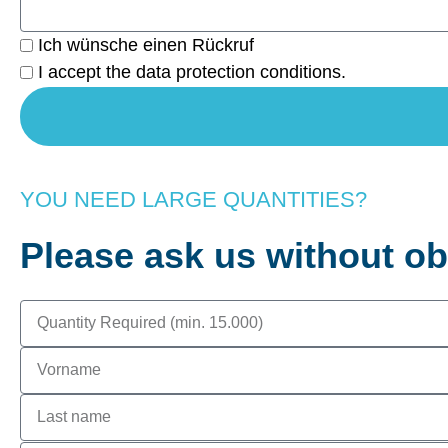
I
Ich wünsche einen Rückruf
would
Datenschutz
I accept the data protection conditions.
like
a
call
back
YOU NEED LARGE QUANTITIES?
Please ask us without ob
Required
quantity
First
name
Last
name