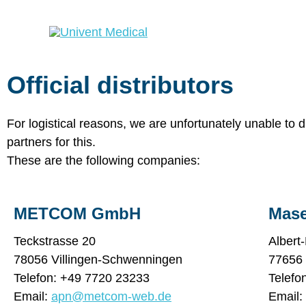
Skip
to
content
Official distributors
For logistical reasons, we are unfortunately unable to 
partners for this.
These are the following companies:
METCOM GmbH
Mas
Teckstrasse 20
Albert
78056 Villingen-Schwenningen
77656 
Telefon: +49 7720 23233
Telefo
Email:
apn@metcom-web.de
Email