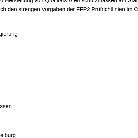
d Herstellung von Qualitäts-Atemschutzmasken am Stand
ch den strengen Vorgaben der FFP2 Prüfrichtlinien im