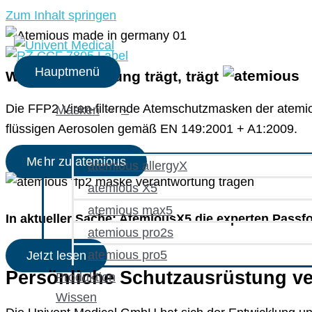
Zum Inhalt springen
Hauptmenü
Wer Verant­wor­tung trägt, trägt
Die FFP2 Viren-filternde Atem­schutzmasken der atemio
Masken
flüssigen Aerosolen gemäß EN 149:2001 + A1:2009.
Mehr zu atemious
atemious allergyX
atemious X5
atemious max5
In aktueller Sache:
AtemiousX5 die experten Passfor
atemious pro2s
atemious pro5
Jetzt lesen
Persönliche Schutzausrüstung v
Produktion
Wissen