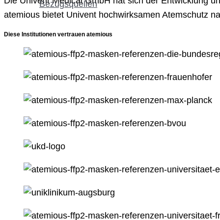
Die Univent Medical GmbH hat sich der Entwicklung un
Bezugsquellen
atemious bietet Univent hochwirksamen Atemschutz na
Diese Institutionen vertrauen atemious